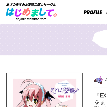
『E
をま