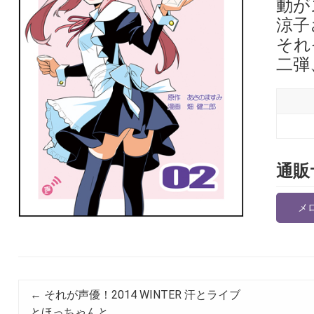
動が
涼子
それ
二弾
通販
メ
←
それが声優！2014 WINTER 汗とライブ
とほっちゃんと