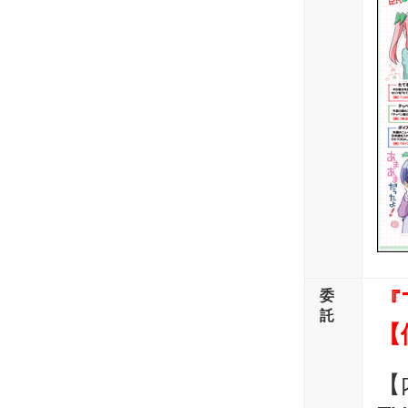
委
『
託
【
【