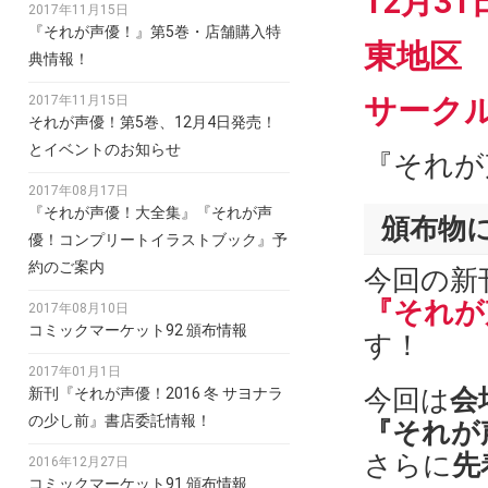
12月3
2017年11月15日
『それが声優！』第5巻・店舗購入特
東地区 ”
典情報！
サーク
2017年11月15日
それが声優！第5巻、12月4日発売！
とイベントのお知らせ
『それが
2017年08月17日
『それが声優！大全集』『それが声
頒布物
優！コンプリートイラストブック』予
約のご案内
今回の新
『それが声
2017年08月10日
コミックマーケット92 頒布情報
す！
2017年01月1日
今回は
会
新刊『それが声優！2016 冬 サヨナラ
の少し前』書店委託情報！
『それが
さらに
先
2016年12月27日
コミックマーケット91 頒布情報