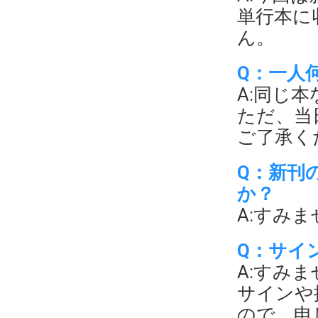
単行本に
ん。
Q：一人
A:同じ
ただ、当
ご了承く
Q：新刊
か？
A:すみ
Q：サイ
A:すみ
サインや
ので、申