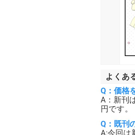
よくあ
Q：価格
A：新刊
円です。
Q：既刊
A:今回