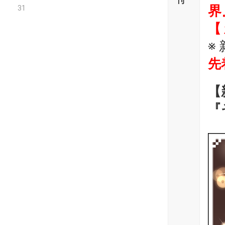
刊
界
31
【
※
先
【
『