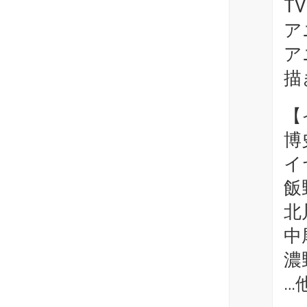
T
ア
ア
描
【
博
イ
飯
北
中
濃
…