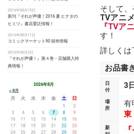
そして、
2016年08月15日
TVアニ
新刊『それが声優！2016 夏 ヒナタの
ヒミツ』書店委託情報！
『TVア
す！
2016年08月11日
コミックマーケット90 頒布情報
詳しくは
2016年08月2日
『それが声優！』第４巻・店舗購入特
典情報！
お品書
日
3
2026年8月
付
« 8月
月
火
水
木
金
土
日
場
有
1
2
所
東
3
4
5
6
7
8
9
10
11
12
13
14
15
16
17
18
19
20
21
22
23
新
『
24
25
26
27
28
29
30